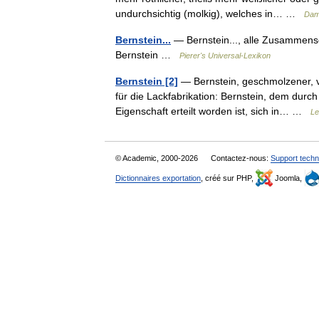
undurchsichtig (molkig), welches in… …
Dam
Bernstein...
— Bernstein..., alle Zusammenset
Bernstein …
Pierer's Universal-Lexikon
Bernstein [2]
— Bernstein, geschmolzener, v
für die Lackfabrikation: Bernstein, dem dur
Eigenschaft erteilt worden ist, sich in… …
Le
© Academic, 2000-2026
Contactez-nous:
Support techn
Dictionnaires exportation
, créé sur PHP,
Joomla,