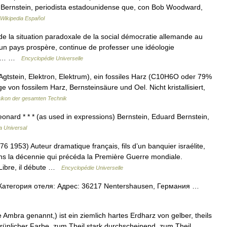
arl Bernstein, periodista estadounidense que, con Bob Woodward,
Wikipedia Español
e la situation paradoxale de la social démocratie allemande au
 un pays prospère, continue de professer une idéologie
 jeu… …
Encyclopédie Universelle
Agtstein, Elektron, Elektrum), ein fossiles Harz (C10H6O oder 79%
von fossilem Harz, Bernsteinsäure und Oel. Nicht kristallisiert,
ikon der gesamten Technik
nard * * * (as used in expressions) Bernstein, Eduard Bernstein,
a Universal
53) Auteur dramatique français, fils d’un banquier israélite,
ans la décennie qui précéda la Première Guerre mondiale.
 Libre, il débute …
Encyclopédie Universelle
Категория отеля: Адрес: 36217 Nentershausen, Германия …
 Ambra genannt,) ist ein ziemlich hartes Erdharz von gelber, theils
 grünlicher Farbe, zum Theil stark durchscheinend, zum Theil