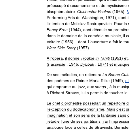
préoccupé
d
’
œcuménisme
et
de
mysticisme
blasphématoire:
Chichester
Psalms
(
1965
),
Performing
Arts
de
Washington
,
1971
),
dont
i
l
’
intention
de
Mstislav
Rostropovitch
.
Pour
la
Fancy
Free
(
1944
),
dont
découle
sa
premièr
dans
le
domaine
de
la
comédie
musicale
,
il
c
Voltaire
(
1956
) –
dont
1
’
ouverture
a
fait
le
tou
West
Side
Story
(
1957
).
À
l
’
opéra
,
il
donne
Trouble
in
Tahiti
(
1951
)
et
(
Facsimile
,
1946
;
Dybbuk
,
1974
)
et
musiqu
De
ses
mélodies
,
on
retiendra
La
Bonne
Cuis
des
poèmes
de
Rainer
Maria
Rilke
(
1949
),
et
qui
emprunte
au
jazz
,
aux
songs
,
à
la
musiq
à
Richard
Strauss
,
lui
a
permis
de
toucher
le
Le
chef
d
’
orchestre
possédait
un
répertoire
d
l
’
exception
du
dodécaphonisme
.
Mais
c
’
est
p
imagination
et
son
sens
de
la
fantaisie
sans
j
’
étudie
l
’
une
de
ses
partitions
,
j
’
ai
l
’
impressio
analogue
face
à
celles
de
Stravinski
.
Bernste