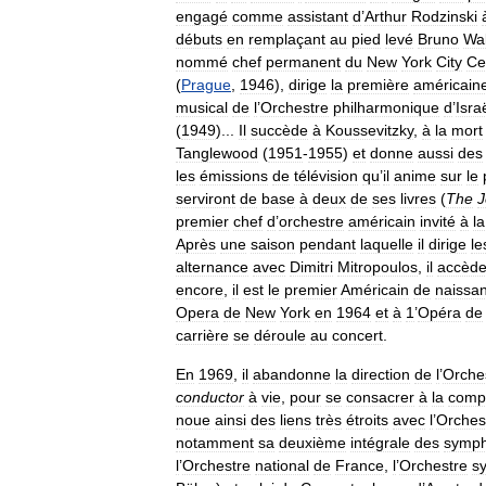
engagé
comme
assistant
d
’
Arthur
Rodzinski
débuts
en
remplaçant
au
pied
levé
Bruno
Wal
nommé
chef
permanent
du
New
York
City
Ce
(
Prague
,
1946
),
dirige
la
première
américain
musical
de
l
’
Orchestre
philharmonique
d
’
Isra
(
1949
)...
Il
succède
à
Koussevitzky
,
à
la
mort
Tanglewood
(
1951
-
1955
)
et
donne
aussi
des
les
émissions
de
télévision
qu
’
il
anime
sur
le
serviront
de
base
à
deux
de
ses
livres
(
The
J
premier
chef
d
’
orchestre
américain
invité
à
la
Après
une
saison
pendant
laquelle
il
dirige
le
alternance
avec
Dimitri
Mitropoulos
,
il
accèd
encore
,
il
est
le
premier
Américain
de
naissa
Opera
de
New
York
en
1964
et
à
1
’
Opéra
de
carrière
se
déroule
au
concert
.
En
1969
,
il
abandonne
la
direction
de
l
’
Orche
conductor
à
vie
,
pour
se
consacrer
à
la
compo
noue
ainsi
des
liens
très
étroits
avec
l
’
Orches
notamment
sa
deuxième
intégrale
des
symph
l
’
Orchestre
national
de
France
,
l
’
Orchestre
s