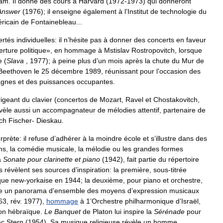
dam
.
Il
donne
des
cours
à
Harvard
(
1972
-
1973
)
qui
donneront
Answer
(
1976
);
il
enseigne
également
à
l
’
Institut
de
technologie
du
ricain
de
Fontainebleau
...
bertés
individuelles:
il
n
’
hésite
pas
à
donner
des
concerts
en
faveur
erture
politique
»,
en
hommage
à
Mstislav
Rostropovitch
,
lorsque
e
(
Slava
,
1977
);
à
peine
plus
d
’
un
mois
après
la
chute
du
Mur
de
Beethoven
le
25
décembre
1989
,
réunissant
pour
l
’
occasion
des
agnes
et
des
puissances
occupantes
.
rigeant
du
clavier
(
concertos
de
Mozart
,
Ravel
et
Chostakovitch
,
vèle
aussi
un
accompagnateur
de
mélodies
attentif
,
partenaire
de
ich
Fischer
-
Dieskau
.
erprète:
il
refuse
d
’
adhérer
à
la
moindre
école
et
s
’
illustre
dans
des
lms
,
la
comédie
musicale
,
la
mélodie
ou
les
grandes
formes
a
Sonate
pour
clarinette
et
piano
(
1942
),
fait
partie
du
répertoire
s
révèlent
ses
sources
d
’
inspiration:
la
première
,
sous
-
titrée
ique
new
-
yorkaise
en
1944
;
la
deuxième
,
pour
piano
et
orchestre
,
e
un
panorama
d
’
ensemble
des
moyens
d
’
expression
musicaux
63
,
rév
.
1977
),
hommage
à
1
’
Orchestre
philharmonique
d
’
Israël
,
ion
hébraïque
.
Le
Banquet
de
Platon
lui
inspire
la
Sérénade
pour
ac
Stern
(
1954
).
Sa
musique
religieuse
révèle
un
homme