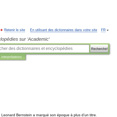
Retenir le site
En utilisant des dictionnaires dans votre site
FR
clopédies sur 'Academic'
Recherche!
interprétations
,
Leonard
Bernstein
a
marqué
son
époque
à
plus
d
’
un
titre
.