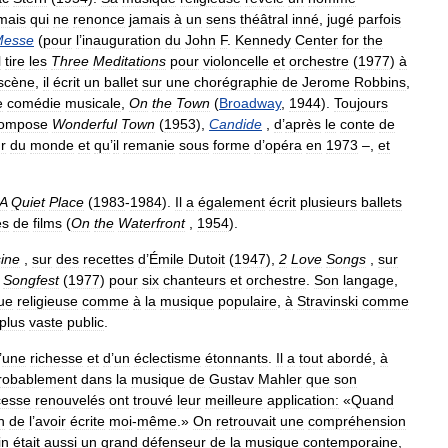
mais
qui
ne
renonce
jamais
à
un
sens
théâtral
inné
,
jugé
parfois
Messe
(
pour
l
’
inauguration
du
John
F
.
Kennedy
Center
for
the
l
tire
les
Three
Meditations
pour
violoncelle
et
orchestre
(
1977
)
à
scène
,
il
écrit
un
ballet
sur
une
chorégraphie
de
Jerome
Robbins
,
e
comédie
musicale
,
On
the
Town
(
Broadway
,
1944
).
Toujours
ompose
Wonderful
Town
(
1953
),
Candide
,
d
’
après
le
conte
de
r
du
monde
et
qu
’
il
remanie
sous
forme
d
’
opéra
en
1973
–,
et
A
Quiet
Place
(
1983
-
1984
).
Il
a
également
écrit
plusieurs
ballets
es
de
films
(
On
the
Waterfront
,
1954
).
ine
,
sur
des
recettes
d
’
Émile
Dutoit
(
1947
),
2
Love
Songs
,
sur
Songfest
(
1977
)
pour
six
chanteurs
et
orchestre
.
Son
langage
,
ue
religieuse
comme
à
la
musique
populaire
,
à
Stravinski
comme
plus
vaste
public
.
’
une
richesse
et
d
’
un
éclectisme
étonnants
.
Il
a
tout
abordé
,
à
robablement
dans
la
musique
de
Gustav
Mahler
que
son
cesse
renouvelés
ont
trouvé
leur
meilleure
application:
«
Quand
n
de
l
’
avoir
écrite
moi
-
même
.»
On
retrouvait
une
compréhension
in
était
aussi
un
grand
défenseur
de
la
musique
contemporaine
,