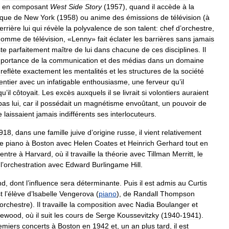
en
composant
West
Side
Story
(
1957
),
quand
il
accède
à
la
ique
de
New
York
(
1958
)
ou
anime
des
émissions
de
télévision
(
à
errière
lui
qui
révèle
la
polyvalence
de
son
talent:
chef
d
’
orchestre
,
homme
de
télévision
, «
Lenny
»
fait
éclater
les
barrières
sans
jamais
ste
parfaitement
maître
de
lui
dans
chacune
de
ces
disciplines
.
Il
mportance
de
la
communication
et
des
médias
dans
un
domaine
reflète
exactement
les
mentalités
et
les
structures
de
la
société
entier
avec
un
infatigable
enthousiasme
,
une
ferveur
qu
’
il
qu
’
il
côtoyait
.
Les
excès
auxquels
il
se
livrait
si
volontiers
auraient
pas
lui
,
car
il
possédait
un
magnétisme
envoûtant
,
un
pouvoir
de
e
laissaient
jamais
indifférents
ses
interlocuteurs
.
918
,
dans
une
famille
juive
d
’
origine
russe
,
il
vient
relativement
e
piano
à
Boston
avec
Helen
Coates
et
Heinrich
Gerhard
tout
en
entre
à
Harvard
,
où
il
travaille
la
théorie
avec
Tillman
Merritt
,
le
l
’
orchestration
avec
Edward
Burlingame
Hill
.
nd
,
dont
l
’
influence
sera
déterminante
.
Puis
il
est
admis
au
Curtis
t
l
’
élève
d
’
lsabelle
Vengerova
(
piano
),
de
Randall
Thompson
orchestre
).
Il
travaille
la
composition
avec
Nadia
Boulanger
et
lewood
,
où
il
suit
les
cours
de
Serge
Koussevitzky
(
1940
-
1941
).
emiers
concerts
à
Boston
en
1942
et
,
un
an
plus
tard
,
il
est