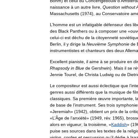
Böhm
)
et
celui
du
Concertgebouw
d
’
Amster
naissance
à
un
autre
livre
,
Question
without
Massachusetts
(
1974
),
au
Conservatoire
amé
L
’
homme
est
un
infatigable
défenseur
des
li
des
Black
Panthers
ou
à
composer
une
«
ouv
celui
-
ci
est
déchu
de
la
citoyenneté
soviétiqu
Berlin
,
il
y
dirige
la
Neuvième
Symphonie
de
instrumentistes
et
chanteurs
des
deux
Allem
Excellent
pianiste
,
il
aime
à
se
produire
en
di
Rhapsody
in
Blue
de
Gershwin
).
Mais
il
se
ré
Jennie
Tourel
,
de
Christa
Ludwig
ou
de
Dietr
Le
compositeur
est
aussi
éclectique
que
l
’
int
genres
aussi
différents
que
la
musique
de
fi
classiques
.
Sa
première
œuvre
importante
,
l
de
base
de
l
’
instrument
.
Ses
trois
symphonie
«
Jeremiah
» (
1942
),
obtient
un
prix
de
la
crit
«
L
’
Âge
de
l
’
anxiété
» (
1949
,
rév
.
1965
),
bross
alors
en
vigueur
;
la
troisième
, «
Kaddish
» (
19
puise
ses
sources
dans
les
textes
de
la
relig
violon
,
cordes
et
percussion
qu
’
il
dédie
à
Isa