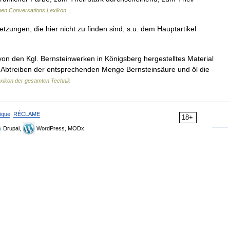
en Conversations Lexikon
zungen, die hier nicht zu finden sind, s.u. dem Hauptartikel
on den Kgl. Bernsteinwerken in Königsberg hergestelltes Material
ch Abtreiben der entsprechenden Menge Bernsteinsäure und öl die
xikon der gesamten Technik
ique
,
RÉCLAME
18+
Drupal,
WordPress, MODx.