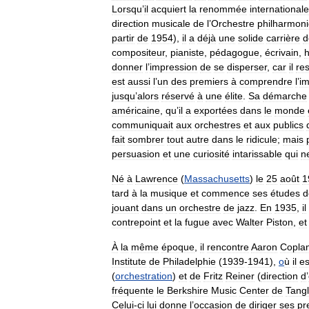
Lorsqu
’
il
acquiert
la
renommée
internationale
direction
musicale
de
l
’
Orchestre
philharmon
partir
de
1954
),
il
a
déjà
une
solide
carrière
d
compositeur
,
pianiste
,
pédagogue
,
écrivain
,
donner
l
’
impression
de
se
disperser
,
car
il
re
est
aussi
l
’
un
des
premiers
à
comprendre
l
’
i
jusqu
’
alors
réservé
à
une
élite
.
Sa
démarche
américaine
,
qu
’
il
a
exportées
dans
le
monde
communiquait
aux
orchestres
et
aux
publics
fait
sombrer
tout
autre
dans
le
ridicule
;
mais
persuasion
et
une
curiosité
intarissable
qui
n
Né
à
Lawrence
(
Massachusetts
)
le
25
août
1
tard
à
la
musique
et
commence
ses
études
d
jouant
dans
un
orchestre
de
jazz
.
En
1935
,
il
contrepoint
et
la
fugue
avec
Walter
Piston
,
et
À
la
même
époque
,
il
rencontre
Aaron
Copla
Institute
de
Philadelphie
(
1939
-
1941
),
o
ù
il
es
(
orchestration
)
et
de
Fritz
Reiner
(
direction
d
’
fréquente
le
Berkshire
Music
Center
de
Tang
Celui
-
ci
lui
donne
l
’
occasion
de
diriger
ses
pr