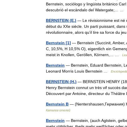
Bernstein, sociólogo y lingüista británico C
descubrió el escándalo del Watergate;… …
BERNSTEIN (E.)
— Le révisionnisme est né d
début du XXe siècle. Un parti puissant, dans
révolutionnaire, alors qu’il tire sa force du
Bernstein [1]
— Bernstein (Succinit, Amber, 
C, 10,5%, H 10,5% O), eigentlich ein Gemenge 
meist in Knollen, Geröllen, Körnern,… …
Lex
Bernstein
— Bernstein, Eduard Bernstein, Leo
Leonard Morris Louis Bernstein …
Enciclopedi
BERNSTEIN (H.)
— BERNSTEIN HENRY (1876 19
Henry Bernstein connut un très vif succès d
Découvert par Antoine, directeur du Théâtre
Bernstein B
— (Nentershausen,Германия) 
Каталог отелей
Bernstein
— Bernstein, (auch Agtstein, gelbe
mehr röthlicher, theils mehr weißlicher oder