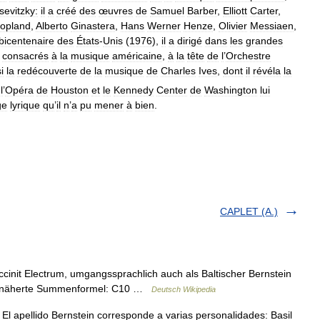
sevitzky:
il
a
créé
des
œuvres
de
Samuel
Barber
,
Elliott
Carter
,
opland
,
Alberto
Ginastera
,
Hans
Werner
Henze
,
Olivier
Messiaen
,
bicentenaire
des
États
-
Unis
(
1976
),
il
a
dirigé
dans
les
grandes
consacrés
à
la
musique
américaine
,
à
la
tête
de
l
’
Orchestre
i
la
redécouverte
de
la
musique
de
Charles
Ives
,
dont
il
révéla
la
,
l
’
Opéra
de
Houston
et
le
Kennedy
Center
de
Washington
lui
ge
lyrique
qu
’
il
n
’
a
pu
mener
à
bien
.
CAPLET (A.)
nit Electrum, umgangssprachlich auch als Baltischer Bernstein
genäherte Summenformel: C10 …
Deutsch Wikipedia
l apellido Bernstein corresponde a varias personalidades: Basil