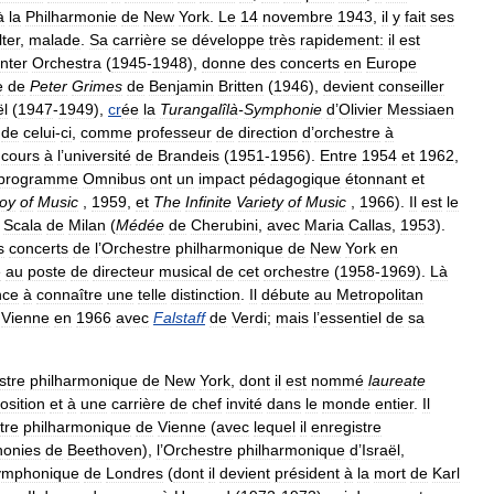
à
la
Philharmonie
de
New
York
.
Le
14
novembre
1943
,
il
y
fait
ses
ter
,
malade
.
Sa
carrière
se
développe
très
rapidement:
il
est
nter
Orchestra
(
1945
-
1948
),
donne
des
concerts
en
Europe
e
de
Peter
Grimes
de
Benjamin
Britten
(
1946
),
devient
conseiller
ël
(
1947
-
1949
),
cr
ée
la
Turangalîlà
-
Symphonie
d
’
Olivier
Messiaen
de
celui
-
ci
,
comme
professeur
de
direction
d
’
orchestre
à
cours
à
l
’
université
de
Brandeis
(
1951
-
1956
).
Entre
1954
et
1962
,
programme
Omnibus
ont
un
impact
pédagogique
étonnant
et
oy
of
Music
,
1959
,
et
The
Infinite
Variety
of
Music
,
1966
).
Il
est
le
Scala
de
Milan
(
Médée
de
Cherubini
,
avec
Maria
Callas
,
1953
).
s
concerts
de
l
’
Orchestre
philharmonique
de
New
York
en
e
au
poste
de
directeur
musical
de
cet
orchestre
(
1958
-
1969
).
Là
nce
à
connaître
une
telle
distinction
.
Il
débute
au
Metropolitan
Vienne
en
1966
avec
Falstaff
de
Verdi
;
mais
l
’
essentiel
de
sa
stre
philharmonique
de
New
York
,
dont
il
est
nommé
laureate
sition
et
à
une
carrière
de
chef
invité
dans
le
monde
entier
.
Il
tre
philharmonique
de
Vienne
(
avec
lequel
il
enregistre
onies
de
Beethoven
),
l
’
Orchestre
philharmonique
d
’
Israël
,
ymphonique
de
Londres
(
dont
il
devient
président
à
la
mort
de
Karl