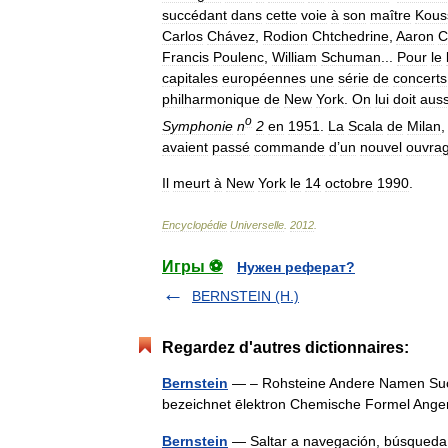
succédant
dans
cette
voie
à
son
maître
Kous
Carlos
Chávez
,
Rodion
Chtchedrine
,
Aaron
C
Francis
Poulenc
,
William
Schuman
...
Pour
le
capitales
européennes
une
série
de
concerts
philharmonique
de
New
York
.
On
lui
doit
auss
o
Symphonie
n
2
en
1951
.
La
Scala
de
Milan
avaient
passé
commande
d
’
un
nouvel
ouvra
Il
meurt
à
New
York
le
14
octobre
1990
.
Encyclopédie
Universelle
.
2012
.
Игры ⚽
Нужен реферат?
BERNSTEIN (H.)
Regardez d'autres dictionnaires:
Bernstein
— – Rohsteine Andere Namen Succi
bezeichnet ēlektron Chemische Formel An
Bernstein
— Saltar a navegación, búsqueda E